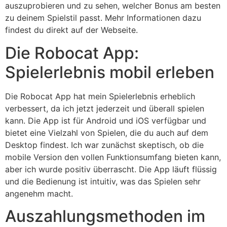
auszuprobieren und zu sehen, welcher Bonus am besten
zu deinem Spielstil passt. Mehr Informationen dazu
findest du direkt auf der Webseite.
Die Robocat App:
Spielerlebnis mobil erleben
Die Robocat App hat mein Spielerlebnis erheblich
verbessert, da ich jetzt jederzeit und überall spielen
kann. Die App ist für Android und iOS verfügbar und
bietet eine Vielzahl von Spielen, die du auch auf dem
Desktop findest. Ich war zunächst skeptisch, ob die
mobile Version den vollen Funktionsumfang bieten kann,
aber ich wurde positiv überrascht. Die App läuft flüssig
und die Bedienung ist intuitiv, was das Spielen sehr
angenehm macht.
Auszahlungsmethoden im