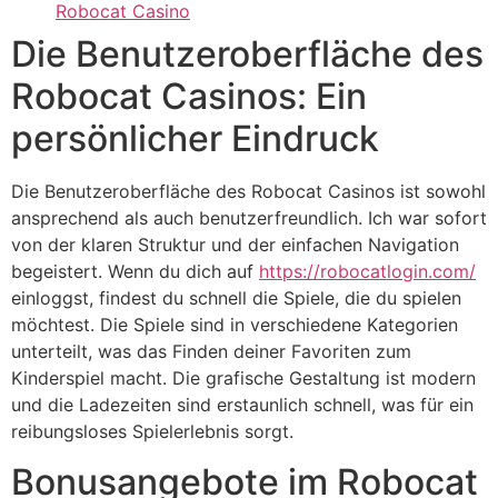
Robocat Casino
Die Benutzeroberfläche des
Robocat Casinos: Ein
persönlicher Eindruck
Die Benutzeroberfläche des Robocat Casinos ist sowohl
ansprechend als auch benutzerfreundlich. Ich war sofort
von der klaren Struktur und der einfachen Navigation
begeistert. Wenn du dich auf
https://robocatlogin.com/
einloggst, findest du schnell die Spiele, die du spielen
möchtest. Die Spiele sind in verschiedene Kategorien
unterteilt, was das Finden deiner Favoriten zum
Kinderspiel macht. Die grafische Gestaltung ist modern
und die Ladezeiten sind erstaunlich schnell, was für ein
reibungsloses Spielerlebnis sorgt.
Bonusangebote im Robocat