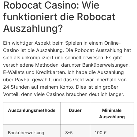
Robocat Casino: Wie
funktioniert die Robocat
Auszahlung?
Ein wichtiger Aspekt beim Spielen in einem Online-
Casino ist die Auszahlung. Die Robocat Auszahlung hat
sich als unkompliziert und schnell erwiesen. Es gibt
verschiedene Methoden, darunter Banküberweisungen,
E-Wallets und Kreditkarten. Ich habe die Auszahlung
über PayPal gewählt, und das Geld war innerhalb von
24 Stunden auf meinem Konto. Dies ist ein großer
Vorteil, denn viele Casinos brauchen deutlich länger.
Auszahlungsmethode
Dauer
Minimale
Auszahlung
Banküberweisung
3-5
100 €